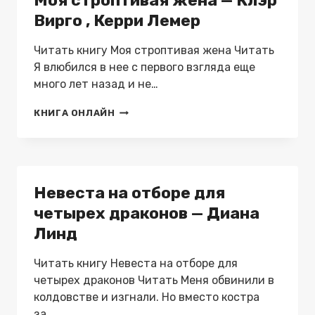
Моя строптивая жена — Клэр
Вирго , Керри Лемер
Читать книгу Моя строптивая жена Читать
Я влюбился в нее с первого взгляда еще
много лет назад и не…
МОЯ
КНИГА ОНЛАЙН
СТРОПТИВАЯ
ЖЕНА
—
КЛЭР
ВИРГО
Невеста на отборе для
,
КЕРРИ
четырех драконов — Диана
ЛЕМЕР
Линд
Читать книгу Невеста на отборе для
четырех драконов Читать Меня обвинили в
колдовстве и изгнали. Но вместо костра
за…