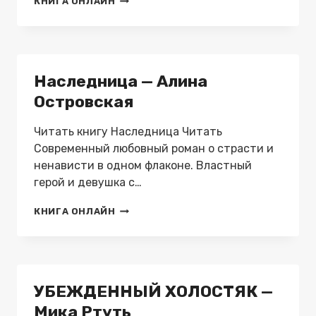
КНИГА ОНЛАЙН
С
НЕБЕС.
КНИГА
1.
НАСЛЕДНИК
Наследница — Алина
БАРОНА
ГРЕЙФОРВАРДА.
Островская
—
АЛЕКСАНДР
Читать книгу Наследница Читать
ЦУРИКОВ
Современный любовный роман о страсти и
ненависти в одном флаконе. Властный
герой и девушка с…
НАСЛЕДНИЦА
КНИГА ОНЛАЙН
—
АЛИНА
ОСТРОВСКАЯ
УБЕЖДЕННЫЙ ХОЛОСТЯК —
Мика Ртуть