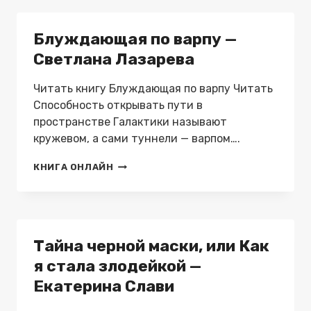
—
ЕКАТЕРИНА
Блуждающая по варпу —
СОЛОВЬЕВА
Светлана Лазарева
Читать книгу Блуждающая по варпу Читать
Способность открывать пути в
пространстве Галактики называют
кружевом, а сами туннели — варпом….
БЛУЖДАЮЩАЯ
КНИГА ОНЛАЙН
ПО
ВАРПУ
—
СВЕТЛАНА
ЛАЗАРЕВА
Тайна черной маски, или Как
я стала злодейкой —
Екатерина Слави