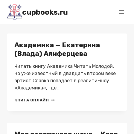
Перейти
cupbooks.ru
к
содержимому
Академика — Екатерина
(Влада) Алиферцева
Читать книгу Академика Читать Молодой,
но уже известный в двадцать втором веке
артист Славка попадает в реалити-шоу
«Академика», где…
АКАДЕМИКА
КНИГА ОНЛАЙН
—
ЕКАТЕРИНА
(ВЛАДА)
АЛИФЕРЦЕВА