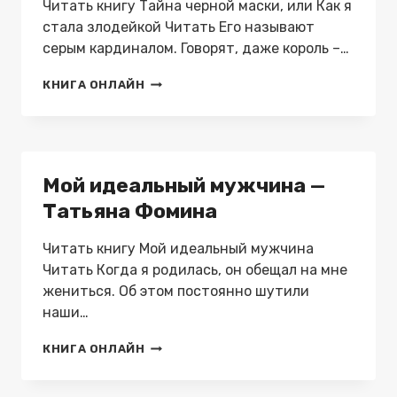
Читать книгу Тайна черной маски, или Как я
стала злодейкой Читать Его называют
серым кардиналом. Говорят, даже король –…
ТАЙНА
КНИГА ОНЛАЙН
ЧЕРНОЙ
МАСКИ,
ИЛИ
КАК
Я
Мой идеальный мужчина —
СТАЛА
ЗЛОДЕЙКОЙ
Татьяна Фомина
—
ЕКАТЕРИНА
Читать книгу Мой идеальный мужчина
СЛАВИ
Читать Когда я родилась, он обещал на мне
жениться. Об этом постоянно шутили
наши…
МОЙ
КНИГА ОНЛАЙН
ИДЕАЛЬНЫЙ
МУЖЧИНА
—