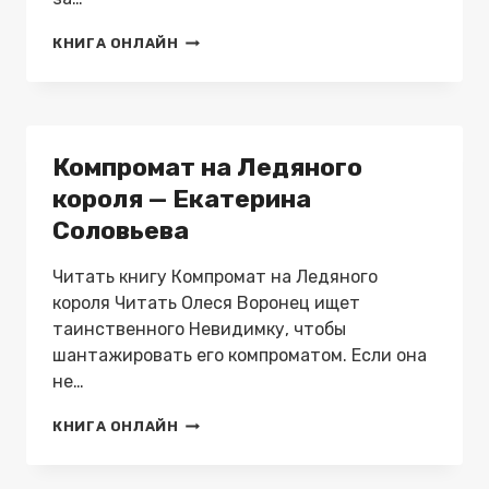
НЕВЕСТА
КНИГА ОНЛАЙН
НА
ОТБОРЕ
ДЛЯ
ЧЕТЫРЕХ
ДРАКОНОВ
Компромат на Ледяного
—
ДИАНА
короля — Екатерина
ЛИНД
Соловьева
Читать книгу Компромат на Ледяного
короля Читать Олеся Воронец ищет
таинственного Невидимку, чтобы
шантажировать его компроматом. Если она
не…
КОМПРОМАТ
КНИГА ОНЛАЙН
НА
ЛЕДЯНОГО
КОРОЛЯ