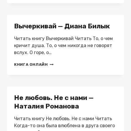
ЦИРК.
ДОРОГА
2
—
Вычеркивай — Диана Билык
ЛОЗА
ЕЛЕНА
Читать книгу Вычеркивай Читать То, о чем
кричит душа. То, о чем никогда не говорят
вслух. О горе, о…
ВЫЧЕРКИВАЙ
КНИГА ОНЛАЙН
—
ДИАНА
БИЛЫК
Не любовь. Не с нами —
Наталия Романова
Читать книгу Не любовь. Не с нами Читать
Когда-то она была влюблена в друга своего