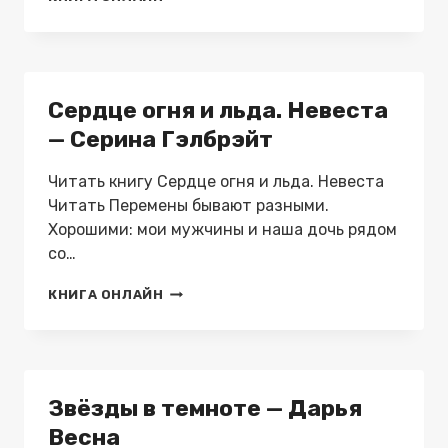
НА
ОТДЫХ
—
ЕКАТЕРИНА
ПОГОРЕЛЬСКАЯ
Сердце огня и льда. Невеста
— Серина Гэлбрэйт
Читать книгу Сердце огня и льда. Невеста
Читать Перемены бывают разными.
Хорошими: мои мужчины и наша дочь рядом
со…
СЕРДЦЕ
КНИГА ОНЛАЙН
ОГНЯ
И
ЛЬДА.
НЕВЕСТА
—
Звёзды в темноте — Дарья
СЕРИНА
ГЭЛБРЭЙТ
Весна