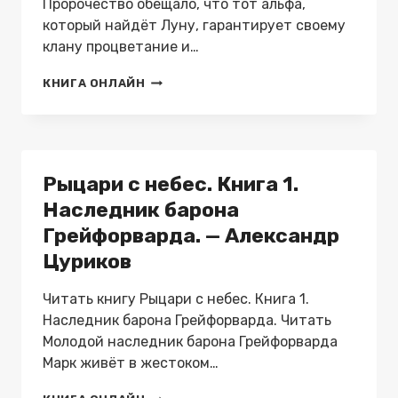
Пророчество обещало, что тот альфа,
который найдёт Луну, гарантирует своему
клану процветание и…
ЛУНА
КНИГА ОНЛАЙН
КЛАНА
БЕЛЫХ
—
ЛЕЙА
САГАЛ
Рыцари с небес. Книга 1.
Наследник барона
Грейфорварда. — Александр
Цуриков
Читать книгу Рыцари с небес. Книга 1.
Наследник барона Грейфорварда. Читать
Молодой наследник барона Грейфорварда
Марк живёт в жестоком…
РЫЦАРИ