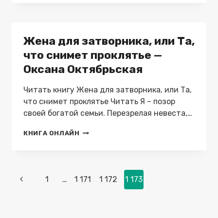
КОНТРАКТУ
ДЛЯ
БЛИЗНЕЦОВ
—
Жена для затворника, или Та,
ЭТТА
ГУТ
что снимет проклятье —
Оксана Октябрьская
Читать книгу Жена для затворника, или Та,
что снимет проклятье Читать Я – позор
своей богатой семьи. Перезрелая невеста,…
ЖЕНА
КНИГА ОНЛАЙН
ДЛЯ
ЗАТВОРНИКА,
ИЛИ
ТА,
Навигация
ЧТО
Предыдущая
1
…
1 171
1 172
1 173
СНИМЕТ
по
страница
ПРОКЛЯТЬЕ
страницам
—
ОКСАНА