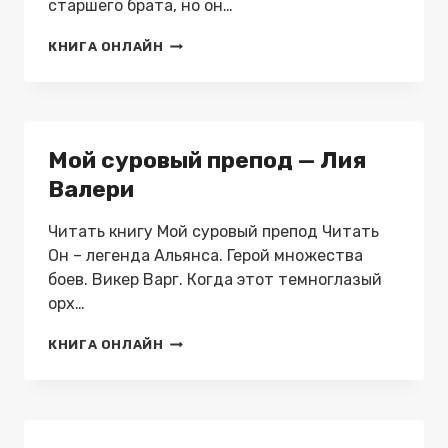
старшего брата, но он…
НЕ
КНИГА ОНЛАЙН
ЛЮБОВЬ.
НЕ
С
НАМИ
—
Мой суровый препод — Лия
НАТАЛИЯ
РОМАНОВА
Валери
Читать книгу Мой суровый препод Читать
Он – легенда Альянса. Герой множества
боев. Викер Варг. Когда этот темноглазый
орх…
МОЙ
КНИГА ОНЛАЙН
СУРОВЫЙ
ПРЕПОД
—
ЛИЯ
ВАЛЕРИ