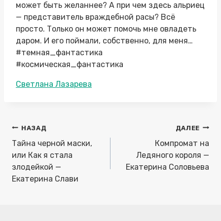
может быть желаннее? А при чем здесь альриец
— представитель враждебной расы? Всё
просто. Только он может помочь мне овладеть
даром. И его поймали, собственно, для меня…
#темная_фантастика
#космическая_фантастика
Метки
Светлана Лазарева
записи:
Навигация
НАЗАД
ДАЛЕЕ
по
Тайна черной маски,
Компромат на
записям
или Как я стала
Ледяного короля —
злодейкой —
Екатерина Соловьева
Екатерина Слави