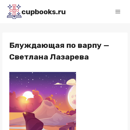
Перейти
cupbooks.ru
к
содержимому
Блуждающая по варпу —
Светлана Лазарева