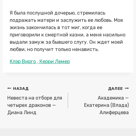
Я была послушной дочерью, стремилась
подражать матери и заслужить ее любовь. Моя
жизнь закончилась в тот миг, когда ее
приговорили к смертной казни, а меня насильно
выдали замуж за бывшего слугу. Он ждет моей
любви, но получит только ненависть.
Метки
Клэр Вирго , Керри Лемер
записи:
Навигация
НАЗАД
ДАЛЕЕ
по
Невеста на отборе для
Академика —
записям
четырех драконов —
Екатерина (Влада)
Диана Линд
Алиферцева