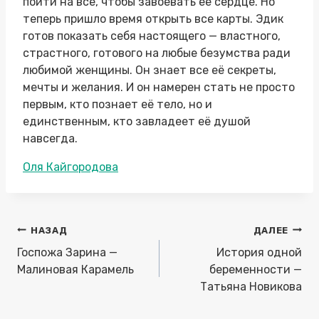
пойти на всё, чтобы завоевать её сердце. Но
теперь пришло время открыть все карты. Эдик
готов показать себя настоящего — властного,
страстного, готового на любые безумства ради
любимой женщины. Он знает все её секреты,
мечты и желания. И он намерен стать не просто
первым, кто познает её тело, но и
единственным, кто завладеет её душой
навсегда.
Метки
Оля Кайгородова
записи:
Навигация
НАЗАД
ДАЛЕЕ
по
Госпожа Зарина —
История одной
записям
Малиновая Карамель
беременности —
Татьяна Новикова