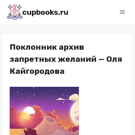
Перейти
cupbooks.ru
к
содержимому
Поклонник архив
запретных желаний — Оля
Кайгородова