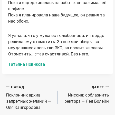
Пока я задерживалась на работе, он зажимал её
в офисе.
Пока я планировала наше будущее, он решил за
нас обоих.
Я узнала, что у мужа есть любовница, и твердо
решила ему отомстить. За все мои обиды, за
неудавшиеся попытки ЭКО, за пролитые слезы.
Отомстить… став счастливой. Без него.
Метки
Татьяна Новикова
записи:
Навигация
НАЗАД
ДАЛЕЕ
по
Поклонник архив
Миссия: соблазнить
записям
запретных желаний —
ректора — Лея Болейн
Оля Кайгородова