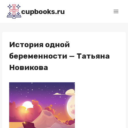
Перейти
cupbooks.ru
к
содержимому
История одной
беременности — Татьяна
Новикова