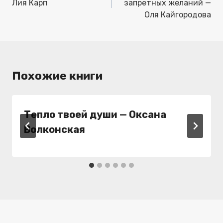
записям
Лия Карп
запретных желаний —
Оля Кайгородова
Похожие книги
Тепло твоей души — Оксана
Волконская