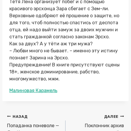
Тётя Лена организует побег и с помощью
красивого эрсхонца Зара сбегает с Зем-ли.
Верховные одобряют её прошение о защите, но
для того, чтоб полностью спастись от деспота
отца, ей надо выйти замуж за двоих мужчин и
стать гражданкой согласно законам Эрсхо.
Как за двух? А у тёти аж три мужа?
– Любви много не бывает. – именно эту истину
познает Зарина на Эрсхо.
Предупреждение! В книге присутствуют сцены
18+, женское доминирование, рабство,
многомужество, мжм.
Метки
Малиновая Карамель
записи:
Навигация
НАЗАД
ДАЛЕЕ
по
Попаданка поневоле —
Поклонник архив