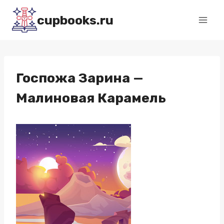
Перейти
cupbooks.ru
к
содержимому
Госпожа Зарина —
Малиновая Карамель