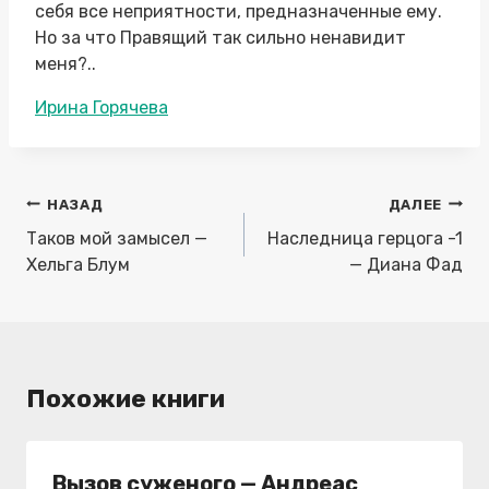
себя все неприятности, предназначенные ему.
Но за что Правящий так сильно ненавидит
меня?..
Метки
Ирина Горячева
записи:
Навигация
НАЗАД
ДАЛЕЕ
по
Таков мой замысел —
Наследница герцога -1
записям
Хельга Блум
— Диана Фад
Похожие книги
Вызов суженого — Андреас