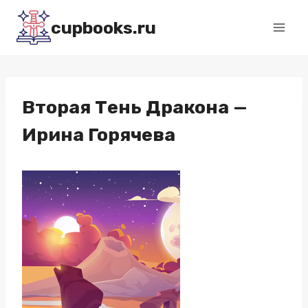
Перейти
cupbooks.ru
к
содержимому
Вторая Тень Дракона —
Ирина Горячева