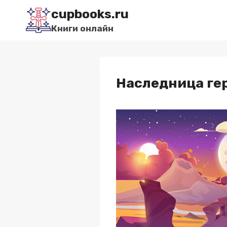
Перейти
cupbooks.ru
к
Книги онлайн
содержимому
Наследница гер