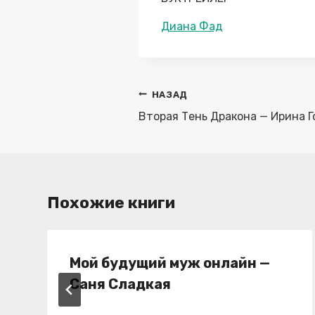
Метки
Диана Фад
записи:
Навигация
НАЗАД
по
Вторая Тень Дракона — Ирина Г
записям
Похожие книги
Мой будущий муж онлайн —
Саня Сладкая