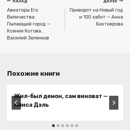
Навигация
НАЗАД
ДАЛЕЕ
по
Авиаторы Его
Приворот на Новый год
записям
Величества:
и 100 забот — Анна
Пылающий город —
Бахтиярова
Ксения Котова ,
Василий Зеленков
Похожие книги
Жил-был демон, сам виноват —
Алиса Дэль