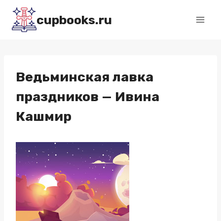
Перейти
cupbooks.ru
к
содержимому
Ведьминская лавка
праздников — Ивина
Кашмир