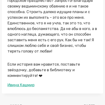
городское празднество? Запросто! Благодаря
своему ведьминскому обаянию я и не такое
способна. Строить далеко идущие планы и с
успехом их выполнять – это все про меня.
Единственное, что я не учла, так это то, что
влюблюсь до беспамятства. Да не абы в кого, а в
одного наглеца, думающего, что он способен
заставить меня есть с его рук. Как бы не так! Я
слишком люблю себя и свой бизнес, чтобы
терять голову от любви!
Если история вам нравится, поставьте
звёздочку, добавьте в библиотеку и
комментируйте! ‍❤️‍
Метки
Ивина Кашмир
записи: