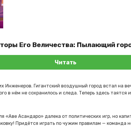
аторы Его Величества: Пылающий гор
Читать
х Инженеров. Гигантский воздушный город встал на вечн
го в нём не сохранилось и следа. Теперь здесь таятся 
я «Аве Асандаро» далека от политических игр, но капи
аковку! Придётся играть по чужим правилам — команда н