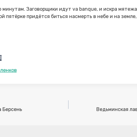
о минутам. Заговорщики идут va banque, и искра мятеж
й пятёрке придётся биться насмерть в небе и на земле,
Я
еленков
а Берсень
Ведьминская ла