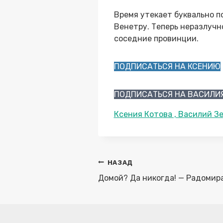
Время утекает буквально п
Венетру. Теперь неразлучно
соседние провинции.
ПОДПИСАТЬСЯ НА КСЕНИЮ
ПОДПИСАТЬСЯ НА ВАСИЛИ
Метки
Ксения Котова , Василий З
записи:
Навигация
НАЗАД
по
Домой? Да никогда! — Радомир
записям