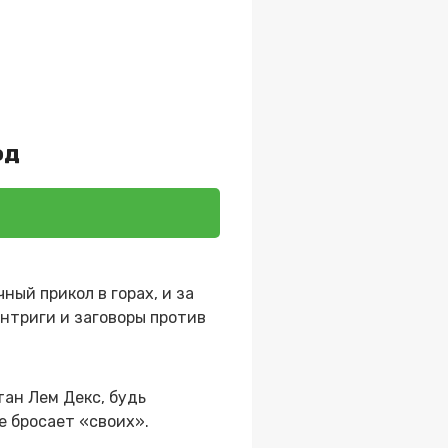
од
ый прикол в горах, и за
интриги и заговоры против
тан Лем Декс, будь
е бросает «своих».