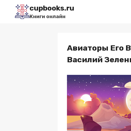
Перейти
cupbooks.ru
к
Книги онлайн
содержимому
Авиаторы Его В
Василий Зелен