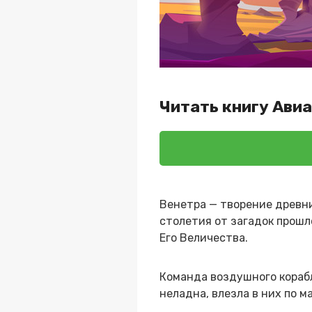
Читать книгу Ави
Венетра — творение древни
столетия от загадок прошло
Его Величества.
Команда воздушного корабл
неладна, влезла в них по м