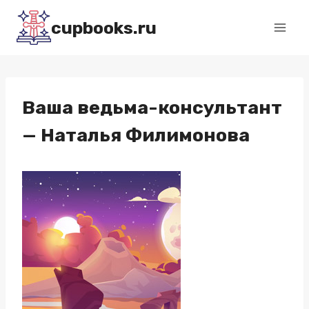
Перейти
cupbooks.ru
к
содержимому
Ваша ведьма-консультант
— Наталья Филимонова