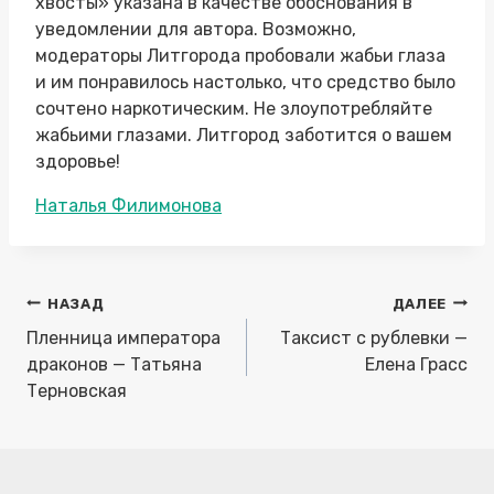
хвосты» указана в качестве обоснования в
уведомлении для автора. Возможно,
модераторы Литгорода пробовали жабьи глаза
и им понравилось настолько, что средство было
сочтено наркотическим. Не злоупотребляйте
жабьими глазами. Литгород заботится о вашем
здоровье!
Метки
Наталья Филимонова
записи:
Навигация
НАЗАД
ДАЛЕЕ
по
Пленница императора
Таксист с рублевки —
записям
драконов — Татьяна
Елена Грасс
Терновская