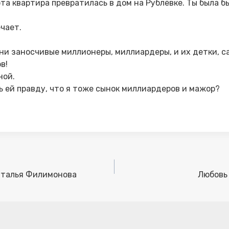
эта квартира превратилась в дом на Рублёвке. Ты была б
ечает.
ни заносчивые миллионеры, миллиардеры, и их детки, 
в!
ной.
ь ей правду, что я тоже сынок миллиардеров и мажор?
аталья Филимонова
Любовь 