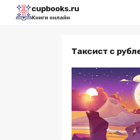
Перейти
cupbooks.ru
к
Книги онлайн
содержимому
Таксист с рубл