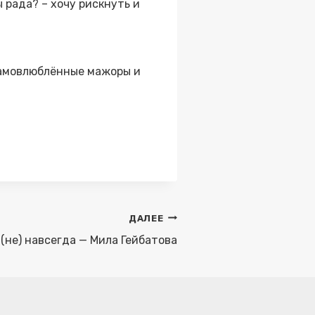
ы рада? – хочу рискнуть и
самовлюблённые мажоры и
ДАЛЕЕ
(не) навсегда — Мила Гейбатова