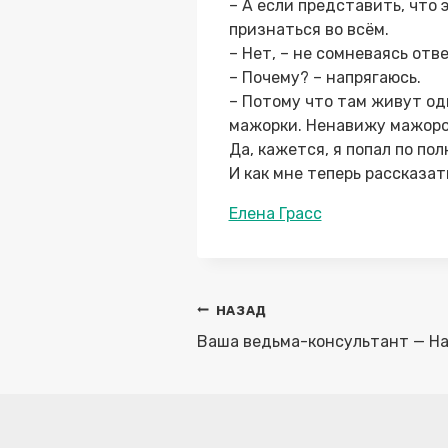
– А если представить, что 
признаться во всём.
– Нет, – не сомневаясь отв
– Почему? – напрягаюсь.
– Потому что там живут од
мажорки. Ненавижу мажоро
Да, кажется, я попал по пол
И как мне теперь рассказат
Метки
Елена Грасс
записи:
Навигация
НАЗАД
по
Ваша ведьма-консультант — Н
записям