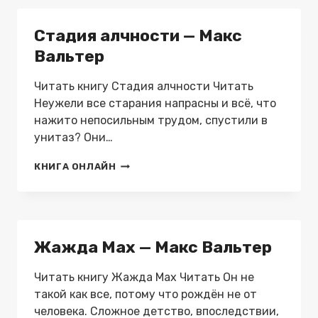
2
—
Стадия алчности — Макс
МАКС
ВАЛЬТЕР
Вальтер
Читать книгу Стадия алчности Читать
Неужели все старания напрасны и всё, что
нажито непосильным трудом, спустили в
унитаз? Они…
СТАДИЯ
КНИГА ОНЛАЙН
АЛЧНОСТИ
—
МАКС
ВАЛЬТЕР
Жажда Мах — Макс Вальтер
Читать книгу Жажда Мах Читать Он не
такой как все, потому что рождён не от
человека. Сложное детство, впоследствии,