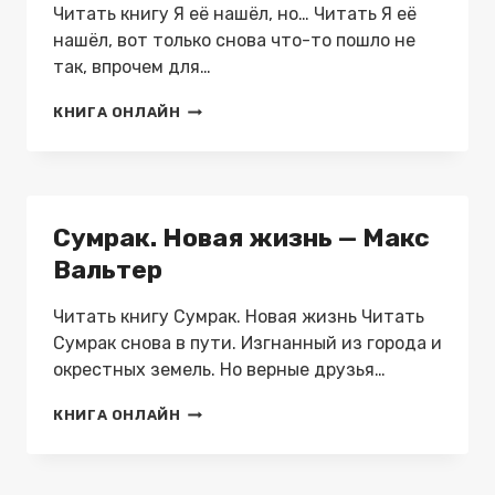
Читать книгу Я её нашёл, но… Читать Я её
нашёл, вот только снова что-то пошло не
так, впрочем для…
Я
КНИГА ОНЛАЙН
ЕЁ
НАШЁЛ,
НО…
—
МАКС
Сумрак. Новая жизнь — Макс
ВАЛЬТЕР
Вальтер
Читать книгу Сумрак. Новая жизнь Читать
Сумрак снова в пути. Изгнанный из города и
окрестных земель. Но верные друзья…
СУМРАК.
КНИГА ОНЛАЙН
НОВАЯ
ЖИЗНЬ
—