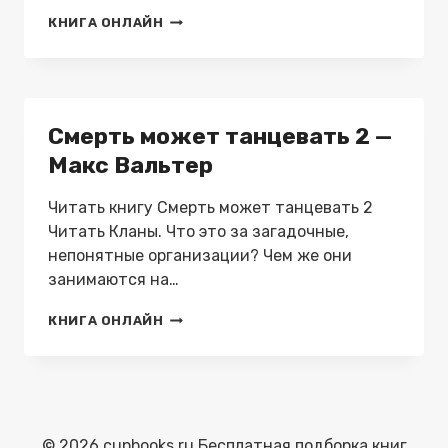
СМЕРТЬ
КНИГА ОНЛАЙН
МОЖЕТ
ТАНЦЕВАТЬ
4
—
МАКС
Смерть может танцевать 2 —
ВАЛЬТЕР
Макс Вальтер
Читать книгу Смерть может танцевать 2
Читать Кланы. Что это за загадочные,
непонятные организации? Чем же они
занимаются на…
СМЕРТЬ
КНИГА ОНЛАЙН
МОЖЕТ
ТАНЦЕВАТЬ
2
—
МАКС
ВАЛЬТЕР
© 2026 cupbooks.ru Бесплатная подборка книг