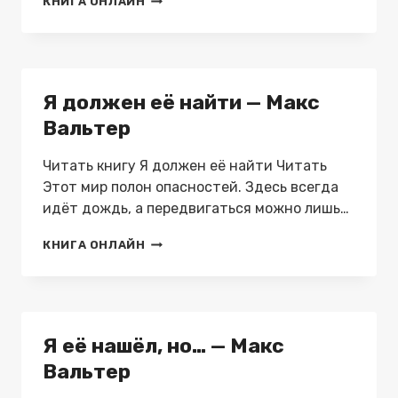
КНИГА ОНЛАЙН
МОЖЕТ
ТАНЦЕВАТЬ
5
—
МАКС
Я должен её найти — Макс
ВАЛЬТЕР
Вальтер
Читать книгу Я должен её найти Читать
Этот мир полон опасностей. Здесь всегда
идёт дождь, а передвигаться можно лишь…
Я
КНИГА ОНЛАЙН
ДОЛЖЕН
ЕЁ
НАЙТИ
—
МАКС
Я её нашёл, но… — Макс
ВАЛЬТЕР
Вальтер