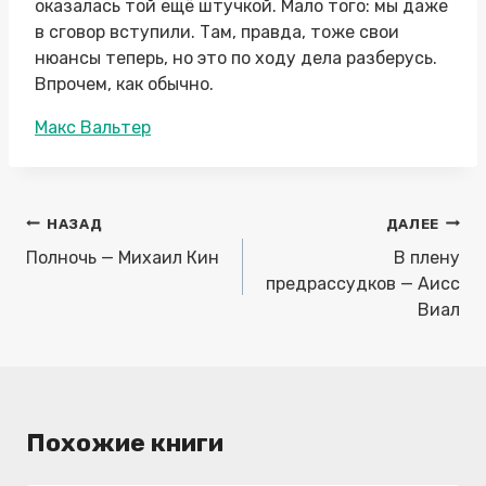
оказалась той ещё штучкой. Мало того: мы даже
в сговор вступили. Там, правда, тоже свои
нюансы теперь, но это по ходу дела разберусь.
Впрочем, как обычно.
Метки
Макс Вальтер
записи:
Навигация
НАЗАД
ДАЛЕЕ
по
Полночь — Михаил Кин
В плену
записям
предрассудков — Аисс
Виал
Похожие книги