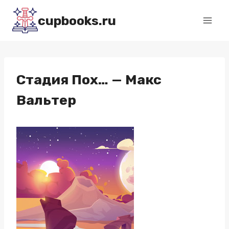
Перейти
cupbooks.ru
к
содержимому
Стадия Пох… — Макс
Вальтер