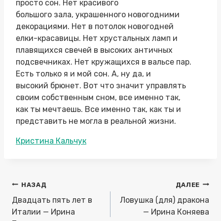
просто сон. Нет красивого
большого зала, украшенного новогодними
декорациями. Нет в потолок новогодней
елки-красавицы. Нет хрустальных ламп и
плавящихся свечей в высоких античных
подсвечниках. Нет кружащихся в вальсе пар.
Есть только я и мой сон. А, ну да, и
высокий брюнет. Вот что значит управлять
своим собственным сном, все именно так,
как ты мечтаешь. Все именно так, как ты и
представить не могла в реальной жизни.
Метки
Кристина Кальчук
записи:
Навигация
НАЗАД
ДАЛЕЕ
по
Двадцать пять лет в
Ловушка (для) дракона
записям
Италии — Ирина
— Ирина Коняева