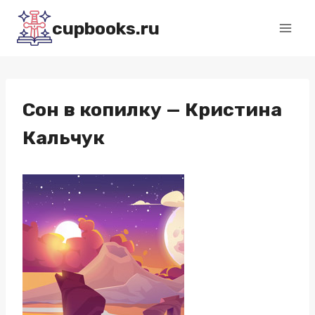
Перейти
cupbooks.ru
к
содержимому
Сон в копилку — Кристина
Кальчук