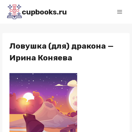
Перейти
cupbooks.ru
к
содержимому
Ловушка (для) дракона —
Ирина Коняева