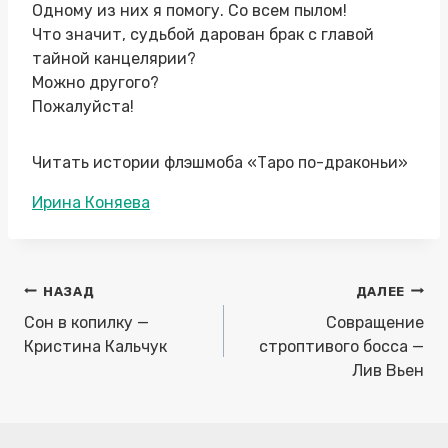
Одному из них я помогу. Со всем пылом!
Что значит, судьбой дарован брак с главой
тайной канцелярии?
Можно другого?
Пожалуйста!
Читать истории флэшмоба «Таро по-драконьи»
Метки
Ирина Коняева
записи:
Навигация
НАЗАД
ДАЛЕЕ
по
Сон в копилку —
Совращение
записям
Кристина Кальчук
строптивого босса —
Лив Вьен