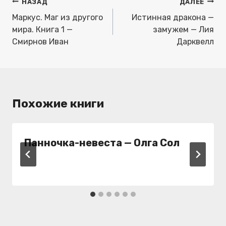
Навигация
НАЗАД
ДАЛЕЕ
по
Маркус. Маг из другого
Истинная дракона —
записям
мира. Книга 1 —
замужем — Лия
Смирнов Иван
Дарквелл
Похожие книги
Панночка-невеста — Олга Сол