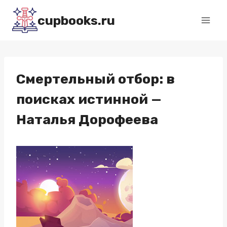
Перейти
cupbooks.ru
к
содержимому
Смертельный отбор: в
поисках истинной —
Наталья Дорофеева