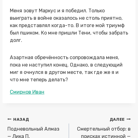
Меня зовут Маркус и я победил. Только
выиграть в войне оказалось не столь приятно,
как представлял когда-то. В итоге мой триумф
был пшиком. Ко мне пришли Тени, чтобы забрать
долг.
Азартная обречённость сопровождала меня,
пока не наступил конец. Однако, в следующий
миг я очнулся в другом месте, так где же я и
что мне теперь делать?
Метки
Смирнов Иван
записи:
Навигация
НАЗАД
ДАЛЕЕ
по
Подневольный Алмаз
Смертельный отбор: в
записям
— Лика П.
поисках истинной —