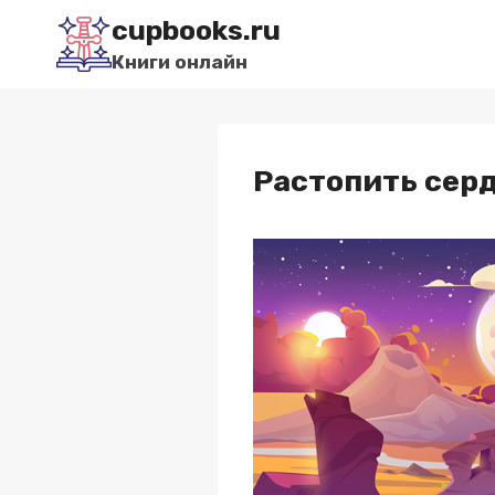
Перейти
cupbooks.ru
к
Книги онлайн
содержимому
Растопить сер