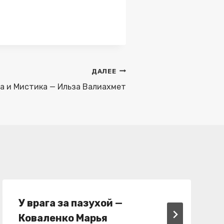
ДАЛЕЕ
а и Мистика — Ильза Валиахмет
У врага за пазухой —
Коваленко Марья