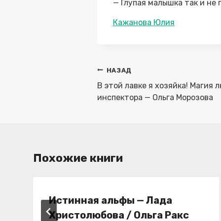
— Глупая малышка так и не 
Метки
Кажанова Юлия
записи:
Навигация
НАЗАД
по
В этой лавке я хозяйка! Магия 
записям
инспектора — Ольга Морозова
Похожие книги
Истинная альфы — Лада
Христолюбова / Ольга Ракс