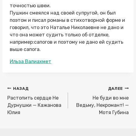
точностью швеи.
Пушкин смеялся над своей супругой, он был
поэтом и писал романы в стихотворной форме и
говорил, что это Наталье Николаевне не дано и
что она может судить только об отделке,
например:сапогов и поэтому не дано ей судить
выше сапога.
Метки
Ильза Валиахмет
записи:
Навигация
НАЗАД
ДАЛЕЕ
по
Растопить сердце Не
Не буди во мне
записям
Дурнушки — Кажанова
Ведьму, Некромант! —
Юлия
Мотя Губина