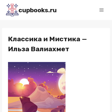
Перейти
cupbooks.ru
к
содержимому
Классика и Мистика —
Ильза Валиахмет