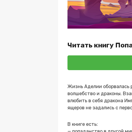
Читать книгу Поп
Жизнь Аделии оборвалась р
волшебство и драконы. Вза
влюбить в себя дракона Им
ящеров не задались с перв
В книге есть:
— попаданство в другой ми