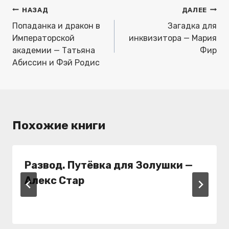
Навигация
НАЗАД
ДАЛЕЕ
по
Попаданка и дракон в
Загадка для
записям
Императорской
инквизитора — Мария
академии — Татьяна
Фир
Абиссин и Фэй Родис
Похожие книги
Развод. Путёвка для Золушки —
Алекс Стар