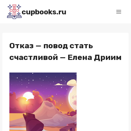
Перейти
cupbooks.ru
к
содержимому
Отказ — повод стать
счастливой — Елена Дриим