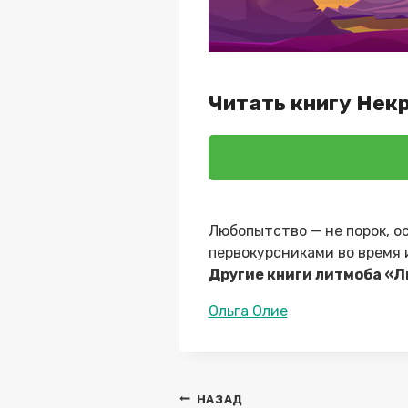
Читать книгу Нек
Любопытство — не порок, о
первокурсниками во время 
Другие книги литмоба «Л
Метки
Ольга Олие
записи:
Навигация
НАЗАД