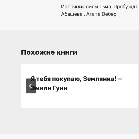
по
Источник силы Тьма. Пробужде
записям
Абашева , Агата Вебер
Похожие книги
Я тебя покупаю, Землянка! —
Эмили Гунн