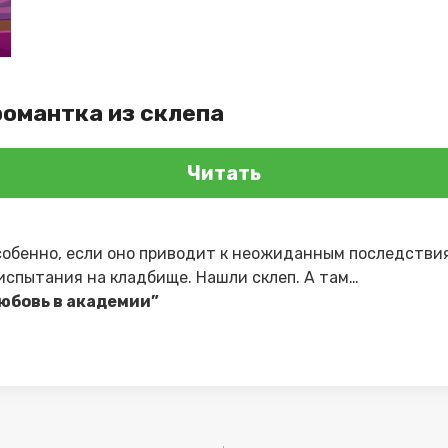
романтка из склепа
Читать
собенно, если оно приводит к неожиданным последствия
испытания на кладбище. Нашли склеп. А там…
юбовь в академии”