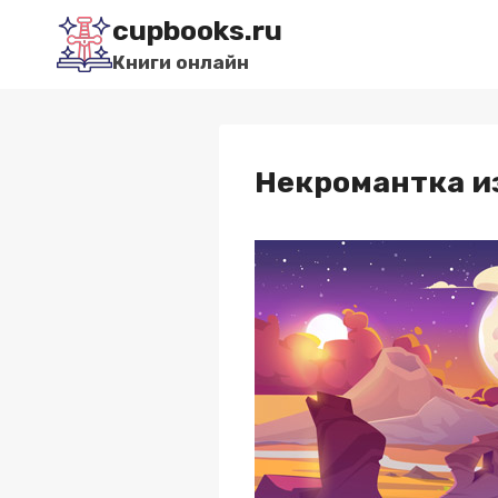
Перейти
cupbooks.ru
к
Книги онлайн
содержимому
Некромантка из