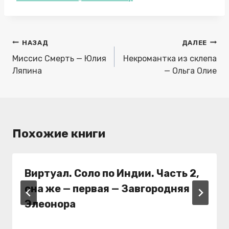
записи:
Навигация
НАЗАД
ДАЛЕЕ
по
Миссис Смерть — Юлия
Некромантка из склепа
записям
Ляпина
— Ольга Олие
Похожие книги
Виртуал. Соло по Индии. Часть 2,
она же — первая — Завгородняя
Элеонора