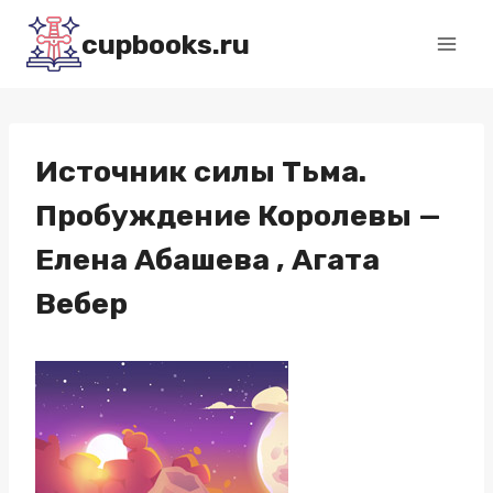
Перейти
cupbooks.ru
к
содержимому
Источник силы Тьма.
Пробуждение Королевы —
Елена Абашева , Агата
Вебер