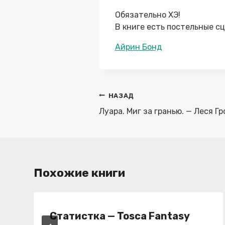
Обязательно ХЭ!
В книге есть постельные с
Метки
Айрин Бонд
записи:
Навигация
НАЗАД
по
Луара. Миг за гранью. — Леся Г
записям
Похожие книги
Статистка — Tosca Fantasy