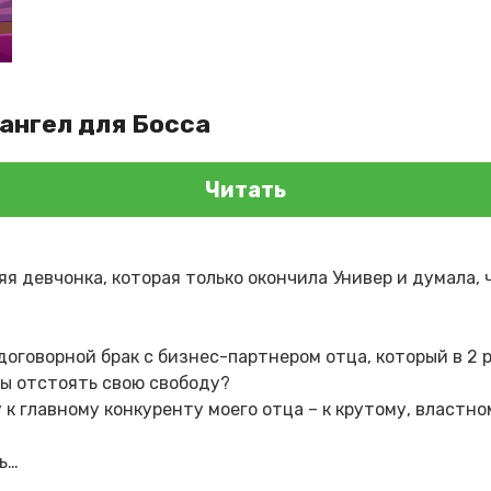
 ангел для Босса
Читать
яя девчонка, которая только окончила Универ и думала, 
договорной брак с бизнес-партнером отца, который в 2 
бы отстоять свою свободу?
 к главному конкуренту моего отца – к крутому, властн
сь…