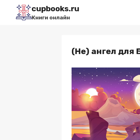
Перейти
cupbooks.ru
к
Книги онлайн
содержимому
(Не) ангел для