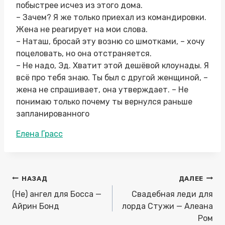
побыстрее исчез из этого дома.
– Зачем? Я же только приехал из командировки.
Жена не реагирует на мои слова.
– Наташ, бросай эту возню со шмотками, – хочу
поцеловать, но она отстраняется.
– Не надо, Эд. Хватит этой дешёвой клоунады. Я
всё про тебя знаю. Ты был с другой женщиной, –
жена не спрашивает, она утверждает. – Не
понимаю только почему ты вернулся раньше
запланированного
Метки
Елена Грасс
записи:
Навигация
НАЗАД
ДАЛЕЕ
по
(Не) ангел для Босса —
Свадебная леди для
записям
Айрин Бонд
лорда Стужи — Алеана
Ром