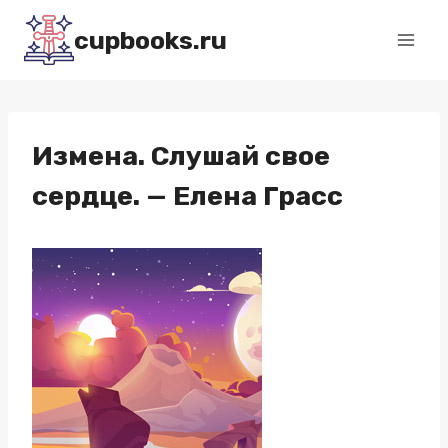
Перейти
cupbooks.ru
к
содержимому
Измена. Слушай свое
сердце. — Елена Грасс