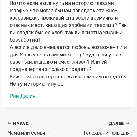
Но что если взглянуть на историю глазами
Марфы? Что могла бы нам поведать эта «не-
красавица», проживай она возле дремучих и
опасных мест, кишащих злобными тварями? Так
ли сладок был её хлеб, так ли приятна жизнь и
беззаботна?
А если в дело вмешается любовь, возможен ли и
для Марфы счастливый конец? Будет ли у неё
своё «жили долго и счастливо»? Или ей
предначертано только страдать?
Кажется, этой героине есть о чём нам поведать.
Не ту историю, иную…
Метки
Рин Дилин
записи:
Навигация
НАЗАД
ДАЛЕЕ
по
Мама или семья —
Телохранитель для