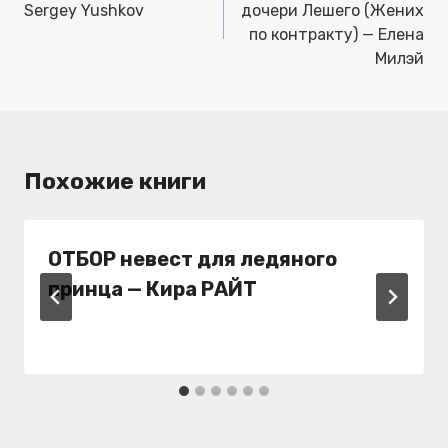
записям
Sergey Yushkov
дочери Лешего (Жених
по контракту) — Елена
Милэй
Похожие книги
ОТБОР невест для ледяного
принца — Кира РАЙТ