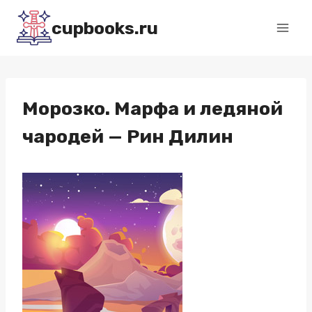
Перейти
cupbooks.ru
к
содержимому
Морозко. Марфа и ледяной
чародей — Рин Дилин