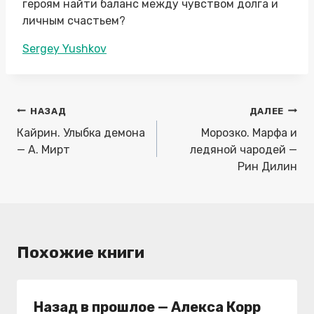
героям найти баланс между чувством долга и
личным счастьем?
Метки
Sergey Yushkov
записи:
Навигация
НАЗАД
ДАЛЕЕ
по
Кайрин. Улыбка демона
Морозко. Марфа и
записям
— А. Мирт
ледяной чародей —
Рин Дилин
Похожие книги
Назад в прошлое — Алекса Корр