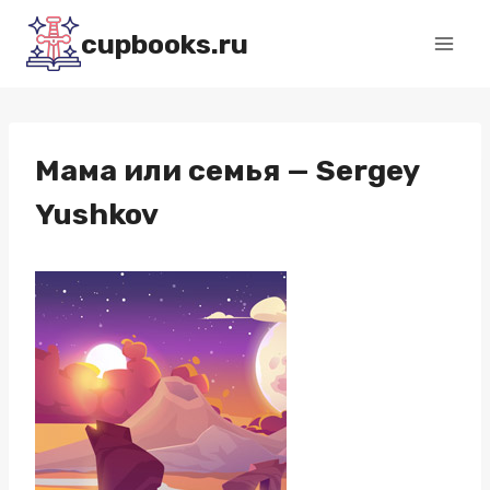
Перейти
cupbooks.ru
к
содержимому
Мама или семья — Sergey
Yushkov