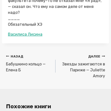
факультета почему-то не отказал мне! «Я рад»,
— сказал он. Что ему на самом деле от меня
надо?
____
Обязательный ХЭ
Метки
Василиса Лисина
записи:
Навигация
НАЗАД
ДАЛЕЕ
по
Бабушкино кольцо —
Звезды зажигаются в
записям
Елена Б
Париже — Juliette
Amory
Похожие книги