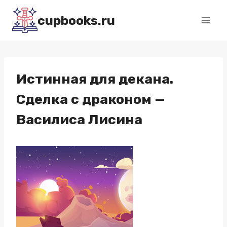
Перейти
cupbooks.ru
к
содержимому
Истинная для декана.
Сделка с драконом —
Василиса Лисина