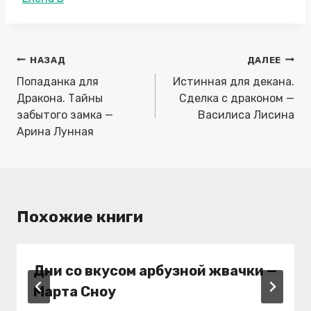
записи:
Навигация
НАЗАД
ДАЛЕЕ
по
Попаданка для
Истинная для декана.
записям
Дракона. Тайны
Сделка с драконом —
забытого замка —
Василиса Лисина
Арина Лунная
Похожие книги
Дни со вкусом арбузной жвачки —
Марта Сноу