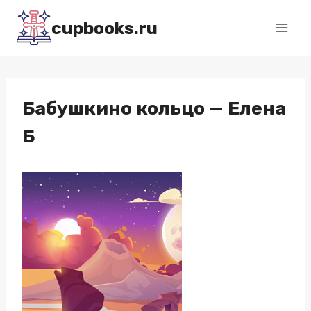
Перейти
cupbooks.ru
к
содержимому
Бабушкино кольцо — Елена
Б