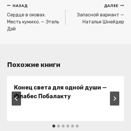
Навигация
НАЗАД
ДАЛЕЕ
по
Сердце в оковах.
Запасной вариант —
записям
Месть кумихо. — Этель
Наталья Шнейдер
Дэй
Похожие книги
Конец света для одной души —
Флабес Побалакту