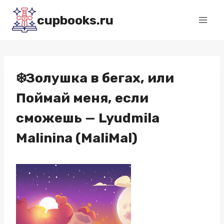
Перейти
cupbooks.ru
к
содержимому
❄️Золушка в бегах, или
Поймай меня, если
сможешь — Lyudmila
Malinina (MaliMal)