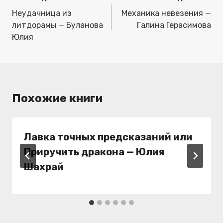
по
Неудачница из
Механика невезения —
записям
литдорамы — Буланова
Галина Герасимова
Юлия
Похожие книги
Лавка точных предсказаний или
Приручить дракона — Юлия
Шахрай