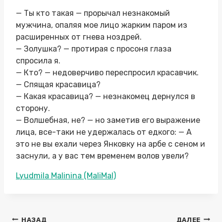
— Ты кто такая — прорычал незнакомый
мужчина, опаляя мое лицо жарким паром из
расширенных от гнева ноздрей.
— Золушка? — протирая с просоня глаза
спросила я.
— Кто? — недоверчиво переспросил красавчик.
— Спящая красавица?
— Какая красавица? — незнакомец дернулся в
сторону.
— Волшебная, не? — но заметив его выражение
лица, все-таки не удержалась от едкого: — А
это не вы ехали через Янковку на арбе с сеном и
заснули, а у вас тем временем волов увели?
Метки
Lyudmila Malinina (MaliMal)
записи:
Навигация
НАЗАД
ДАЛЕЕ