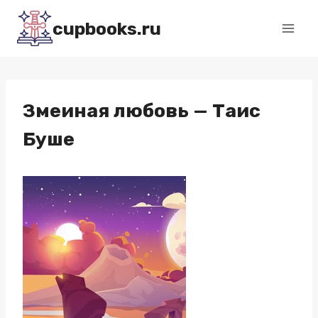
Перейти
cupbooks.ru
к
содержимому
Змеиная любовь — Таис
Буше