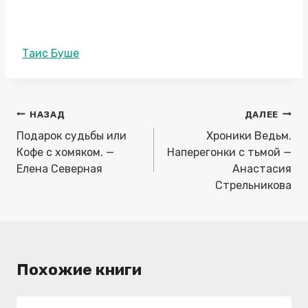
ПОДПИСАТЬСЯ НА АВТОРА
ВКОНТАКТЕ
Метки
Таис Буше
записи:
Навигация
НАЗАД
ДАЛЕЕ
по
Подарок судьбы или
Хроники Ведьм.
записям
Кофе с хомяком. —
Наперегонки с тьмой —
Елена Северная
Анастасия
Стрельникова
Похожие книги