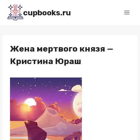
Перейти
cupbooks.ru
к
содержимому
Жена мертвого князя —
Кристина Юраш