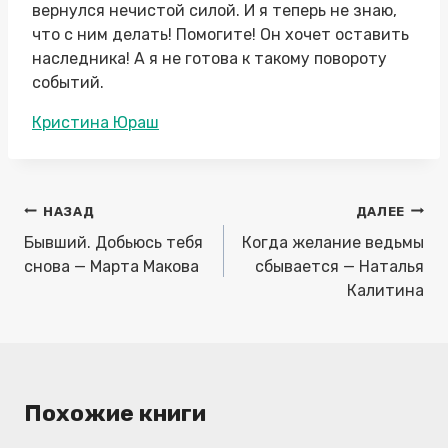
вернулся нечистой силой. И я теперь не знаю,
что с ним делать! Помогите! Он хочет оставить
наследника! А я не готова к такому повороту
событий.
Метки
Кристина Юраш
записи:
Навигация
НАЗАД
ДАЛЕЕ
по
Бывший. Добьюсь тебя
Когда желание ведьмы
записям
снова — Марта Макова
сбывается — Наталья
Калитина
Похожие книги