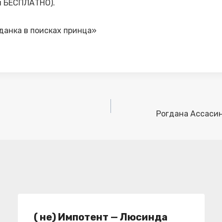
я БЕСПЛАТНО).
анка в поисках принца»
Рогдана Ассасин
( не) Импотент — Люсинда