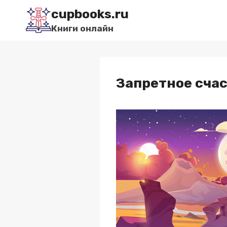
Перейти
cupbooks.ru
к
Книги онлайн
содержимому
Запретное счас