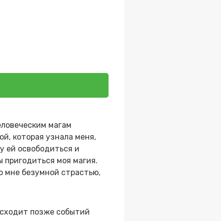
человеческим магам
й, которая узнала меня,
гу ей освободиться и
ы пригодиться моя магия.
ко мне безумной страстью,
исходит позже событий