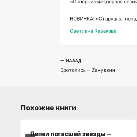
«Соперницы» (первая сери
НОВИНКА! «Старушка-попад
Метки
Светлана Казакова
записи:
Навигация
НАЗАД
по
Эротопись — Zанудкин
записям
Похожие книги
Пепел погасшей звезды —