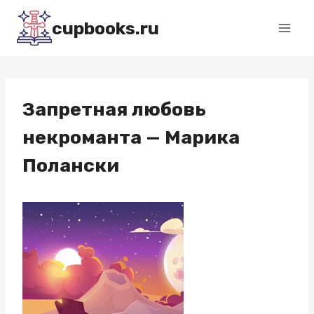
Перейти
cupbooks.ru
к
содержимому
Запретная любовь
некроманта — Марика
Полански