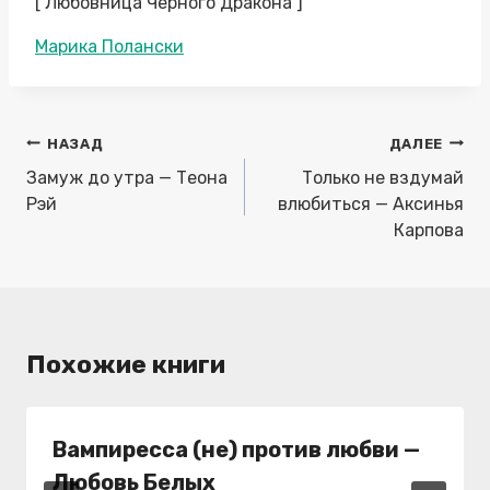
[ Любовница Черного Дракона ]
Метки
Марика Полански
записи:
Навигация
НАЗАД
ДАЛЕЕ
по
Замуж до утра — Теона
Только не вздумай
записям
Рэй
влюбиться — Аксинья
Карпова
Похожие книги
Вампиресса (не) против любви —
Любовь Белых