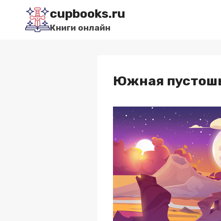
Перейти
cupbooks.ru
к
Книги онлайн
содержимому
Южная пустошь