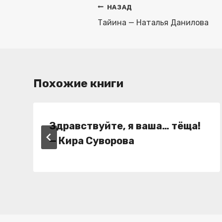
Навигация
НАЗАД
по
Тайина — Наталья Данилова
записям
Похожие книги
Здравствуйте, я ваша… тёща!
— Кира Суворова