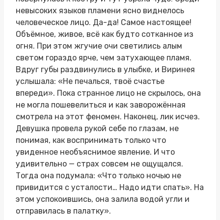
невысоких языков пламени ясно виднелось
человеческое лицо. Да-да! Самое настоящее!
Объёмное, живое, всё как будто сотканное из
огня. При этом жгучие очи светились алым
светом гораздо ярче, чем затухающее пламя.
Вдруг губы раздвинулись в улыбке, и Виринея
услышала: «Не печалься, твоё счастье
впереди». Пока странное лицо не скрылось, она
не могла пошевелиться и как заворожённая
смотрела на этот феномен. Наконец, лик исчез.
Девушка провела рукой себе по глазам, не
понимая, как воспринимать только что
увиденное необъяснимое явление. И что
удивительно — страх совсем не ощущался.
Тогда она подумала: «Что только ночью не
привидится с усталости… Надо идти спать». На
этом успокоившись, она залила водой угли и
отправилась в палатку».