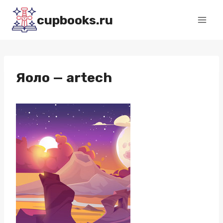
Перейти
cupbooks.ru
к
содержимому
Яоло — artech