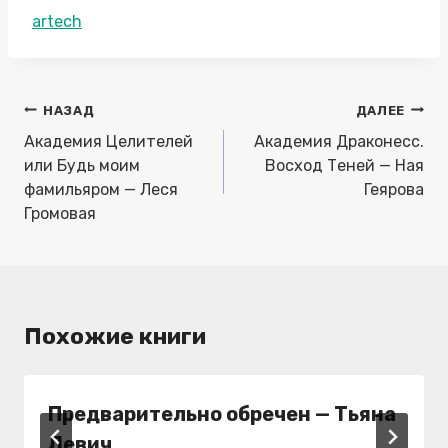
Метки
artech
записи:
Навигация
НАЗАД
ДАЛЕЕ
по
Академия Целителей
Академия Драконесс.
записям
или Будь моим
Восход Теней — Ная
фамильяром — Леся
Геярова
Громовая
Похожие книги
Предварительно обречен — Тьяна
Левич