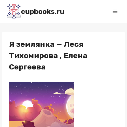
Перейти
cupbooks.ru
к
содержимому
Я землянка — Леся
Тихомирова , Елена
Сергеева