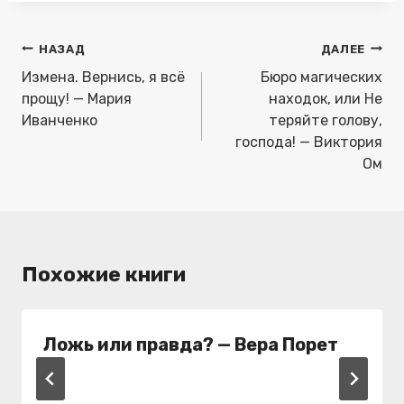
Навигация
НАЗАД
ДАЛЕЕ
по
Измена. Вернись, я всё
Бюро магических
записям
прощу! — Мария
находок, или Не
Иванченко
теряйте голову,
господа! — Виктория
Ом
Похожие книги
Ложь или правда? — Вера Порет