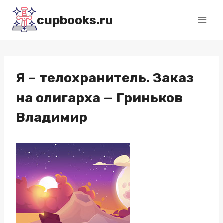
Перейти
cupbooks.ru
к
содержимому
Я – телохранитель. Заказ
на олигарха — Гриньков
Владимир