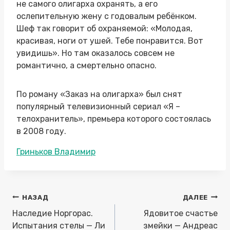
не самого олигарха охранять, а его
ослепительную жену с годовалым ребёнком.
Шеф так говорит об охраняемой: «Молодая,
красивая, ноги от ушей. Тебе понравится. Вот
увидишь». Но там оказалось совсем не
романтично, а смертельно опасно.
По роману «Заказ на олигарха» был снят
популярный телевизионный сериал «Я –
телохранитель», премьера которого состоялась
в 2008 году.
Метки
Гриньков Владимир
записи:
Навигация
НАЗАД
ДАЛЕЕ
по
Наследие Норгорас.
Ядовитое счастье
записям
Испытания стелы — Ли
змейки — Андреас