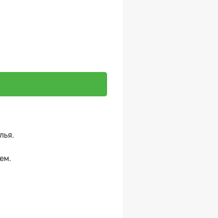
лья.
ем.