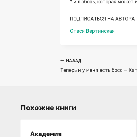
* и любовь, которая может
ПОДПИСАТЬСЯ НА АВТОРА
Метки
Стася Вертинская
записи:
Навигация
НАЗАД
по
Теперь и у меня есть босс — Ка
записям
Похожие книги
Академия