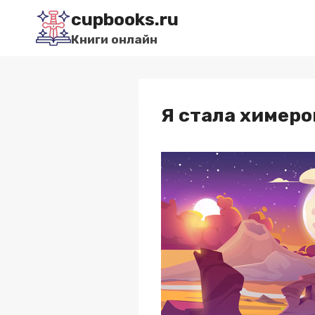
Перейти
cupbooks.ru
к
Книги онлайн
содержимому
Я стала химеро