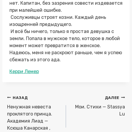
нет. Капитан, без зазрения совести издевается
при малейшей ошибке.
Сослуживцы строят козни. Каждый день
изощренней предыдущего.
И всё бы ничего, только я простая девушка с
земли. Попала в мужское тело, которое в любой
момент может превратится в женское.
Надеюсь, меня не раскроют раньше, чем я успею
сбежать из этого ада.
Метки
Керри Лемер
записи:
Навигация
НАЗАД
ДАЛЕЕ
по
Ненужная невеста
Мои. Стихи — Stassya
записям
проклятого принца.
Lu
Академия Лиад —
Ксюша Канарская ,