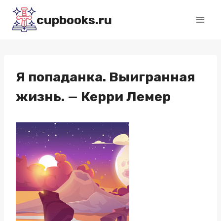
Перейти
cupbooks.ru
к
содержимому
Я попаданка. Выигранная
жизнь. — Керри Лемер