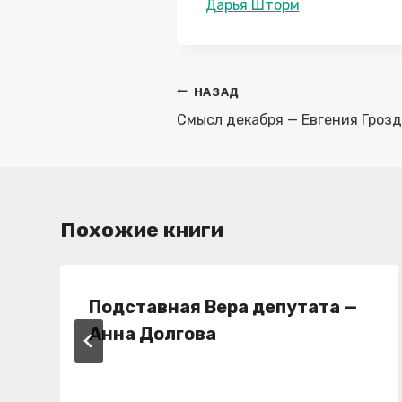
Метки
Дарья Шторм
записи:
Навигация
НАЗАД
по
Смысл декабря — Евгения Грозд
записям
Похожие книги
Подставная Вера депутата —
Анна Долгова