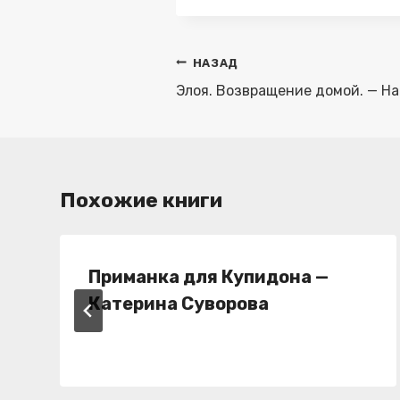
Навигация
НАЗАД
по
Элоя. Возвращение домой. — Н
записям
Похожие книги
Приманка для Купидона —
Катерина Суворова