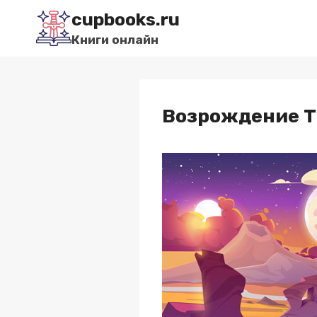
Перейти
cupbooks.ru
к
Книги онлайн
содержимому
Возрождение Тя