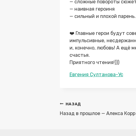
— сложные повороты сюже
— наивная героиня
— сильный и плохой парень.
❤️ Главные герои будут со
импульсивные, несдержанны
и, конечно, любовь! А ещё 
счастья.
Приятного чтения!)))
Метки
Евгения Султанова-Ус
записи:
Навигация
НАЗАД
по
Назад в прошлое — Алекса Корр
записям