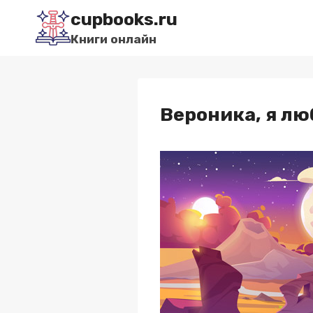
Перейти
cupbooks.ru
к
Книги онлайн
содержимому
Вероника, я лю