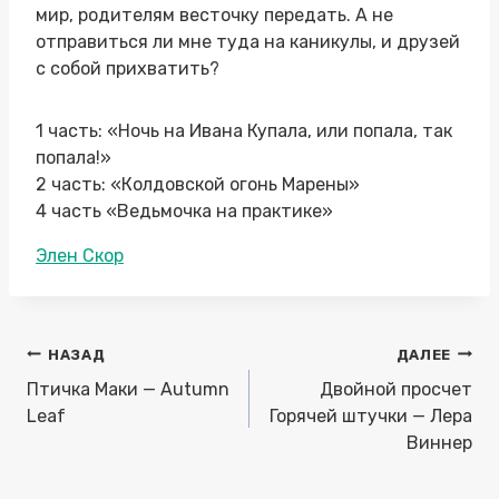
мир, родителям весточку передать. А не
отправиться ли мне туда на каникулы, и друзей
с собой прихватить?
1 часть: «Ночь на Ивана Купала, или попала, так
попала!»
2 часть: «Колдовской огонь Марены»
4 часть «Ведьмочка на практике»
Метки
Элен Скор
записи:
Навигация
НАЗАД
ДАЛЕЕ
по
Птичка Маки — Autumn
Двойной просчет
записям
Leaf
Горячей штучки — Лера
Виннер