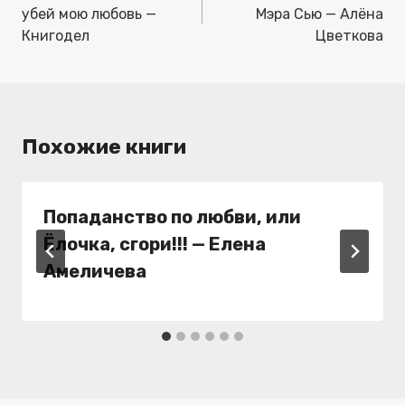
записям
убей мою любовь —
Мэра Сью — Алёна
Книгодел
Цветкова
Похожие книги
Попаданство по любви, или
Ёлочка, сгори!!! — Елена
Амеличева