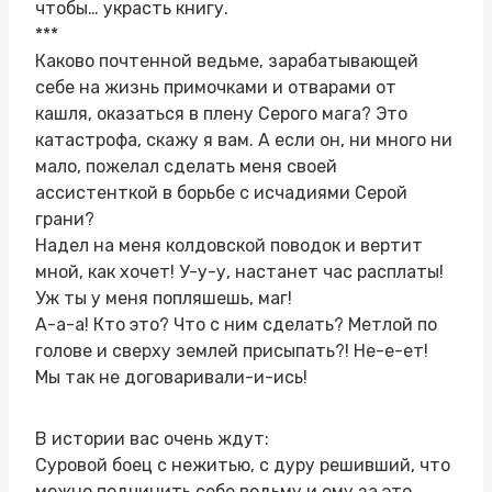
чтобы… украсть книгу.
***
Каково почтенной ведьме, зарабатывающей
себе на жизнь примочками и отварами от
кашля, оказаться в плену Серого мага? Это
катастрофа, скажу я вам. А если он, ни много ни
мало, пожелал сделать меня своей
ассистенткой в борьбе с исчадиями Серой
грани?
Надел на меня колдовской поводок и вертит
мной, как хочет! У-у-у, настанет час расплаты!
Уж ты у меня попляшешь, маг!
А-а-а! Кто это? Что с ним сделать? Метлой по
голове и сверху землей присыпать?! Не-е-ет!
Мы так не договаривали-и-ись!
В истории вас очень ждут:
Суровой боец с нежитью, с дуру решивший, что
можно подчинить себе ведьму и ему за это