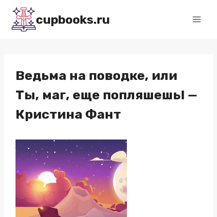
Перейти
cupbooks.ru
к
содержимому
Ведьма на поводке, или
Ты, маг, еще попляшешь! —
Кристина Фант