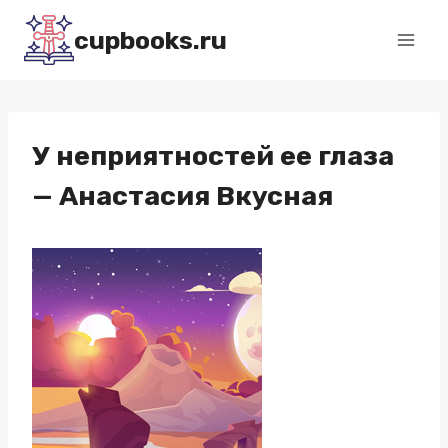
Перейти
cupbooks.ru
к
содержимому
У неприятностей ее глаза
— Анастасия Вкусная