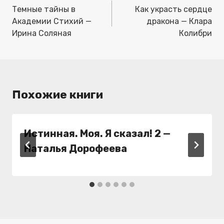
по
Темные тайны в
Как украсть сердце
записям
Академии Стихий —
дракона — Клара
Ирина Соляная
Колибри
Похожие книги
Истинная. Моя. Я сказал! 2 —
Наталья Дорофеева