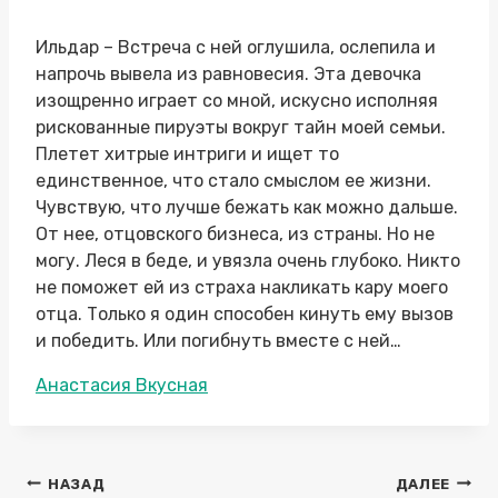
Ильдар – Встреча с ней оглушила, ослепила и
напрочь вывела из равновесия. Эта девочка
изощренно играет со мной, искусно исполняя
рискованные пируэты вокруг тайн моей семьи.
Плетет хитрые интриги и ищет то
единственное, что стало смыслом ее жизни.
Чувствую, что лучше бежать как можно дальше.
От нее, отцовского бизнеса, из страны. Но не
могу. Леся в беде, и увязла очень глубоко. Никто
не поможет ей из страха накликать кару моего
отца. Только я один способен кинуть ему вызов
и победить. Или погибнуть вместе с ней…
Метки
Анастасия Вкусная
записи:
Навигация
НАЗАД
ДАЛЕЕ