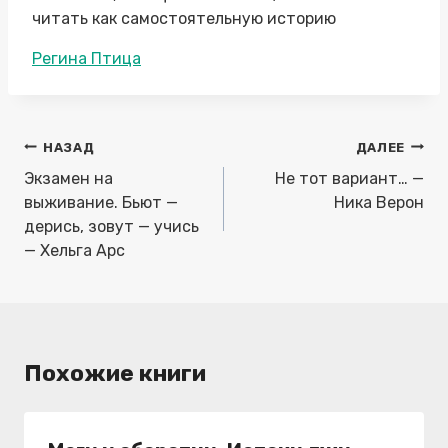
читать как самостоятельную историю
Метки
Регина Птица
записи:
Навигация
НАЗАД
ДАЛЕЕ
по
Экзамен на
Не тот вариант… —
записям
выживание. Бьют —
Ника Верон
дерись, зовут — учись
— Хельга Арс
Похожие книги