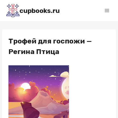
Перейти
cupbooks.ru
к
содержимому
Трофей для госпожи —
Регина Птица