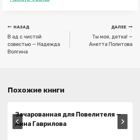
записи:
Навигация
НАЗАД
ДАЛЕЕ
по
В ад с чистой
Ты моя, детка! —
записям
совестью — Надежда
Анетта Политова
Волгина
Похожие книги
Зачарованная для Повелителя —
Анна Гаврилова