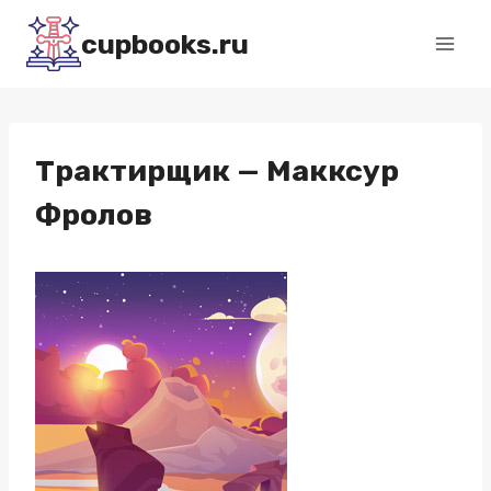
Перейти
cupbooks.ru
к
содержимому
Трактирщик — Макксур
Фролов